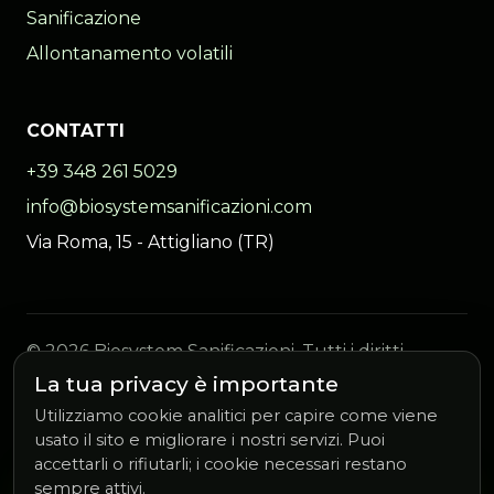
Sanificazione
Allontanamento volatili
CONTATTI
+39 348 261 5029
info@biosystemsanificazioni.com
Via Roma, 15 - Attigliano (TR)
© 2026 Biosystem Sanificazioni. Tutti i diritti
riservati.
La tua privacy è importante
Gestisci cookie
Utilizziamo cookie analitici per capire come viene
usato il sito e migliorare i nostri servizi. Puoi
accettarli o rifiutarli; i cookie necessari restano
sempre attivi.
RICHIEDI SOPRALLUOGO